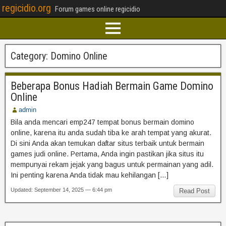
regicidio.org
Forum games online regicidio
Category:
Domino Online
Beberapa Bonus Hadiah Bermain Game Domino
Online
admin
Bila anda mencari emp247 tempat bonus bermain domino
online, karena itu anda sudah tiba ke arah tempat yang akurat.
Di sini Anda akan temukan daftar situs terbaik untuk bermain
games judi online. Pertama, Anda ingin pastikan jika situs itu
mempunyai rekam jejak yang bagus untuk permainan yang adil.
Ini penting karena Anda tidak mau kehilangan […]
Updated: September 14, 2025 — 6:44 pm
Read Post