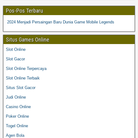
Pos-Pos Terbaru
2024 Menjadi Persaingan Baru Dunia Game Mobile Legends
Situs Games Online
Slot Online
Slot Gacor
Slot Online Terpercaya
Slot Online Terbaik
Situs Slot Gacor
Judi Online
Casino Online
Poker Online
Togel Online
Agen Bola