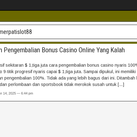
merpatislot88
 Pengembalian Bonus Casino Online Yang Kalah
esif sekitaran $ 1,tiga juta cara pengembalian bonus casino nyaris 10
o 9-titik progresif nyaris capai $ 1,tiga juta. Sampai dipukul, ini memiliki
 pengembalian 100%. Tidak ada yang lebih bagus dari ini. Ditambah la
dan perlombaan dan sportsbook tidak merokok susah untuk […]
r 14, 2025 — 6:44 pm