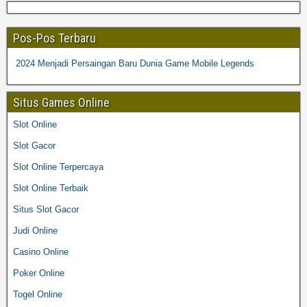
Pos-Pos Terbaru
2024 Menjadi Persaingan Baru Dunia Game Mobile Legends
Situs Games Online
Slot Online
Slot Gacor
Slot Online Terpercaya
Slot Online Terbaik
Situs Slot Gacor
Judi Online
Casino Online
Poker Online
Togel Online