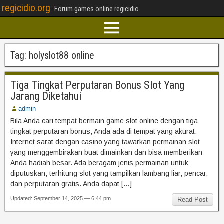
regicidio.org
Forum games online regicidio
Tag:
holyslot88 online
Tiga Tingkat Perputaran Bonus Slot Yang
Jarang Diketahui
admin
Bila Anda cari tempat bermain game slot online dengan tiga
tingkat perputaran bonus, Anda ada di tempat yang akurat.
Internet sarat dengan casino yang tawarkan permainan slot
yang menggembirakan buat dimainkan dan bisa memberikan
Anda hadiah besar. Ada beragam jenis permainan untuk
diputuskan, terhitung slot yang tampilkan lambang liar, pencar,
dan perputaran gratis. Anda dapat […]
Updated: September 14, 2025 — 6:44 pm
Read Post