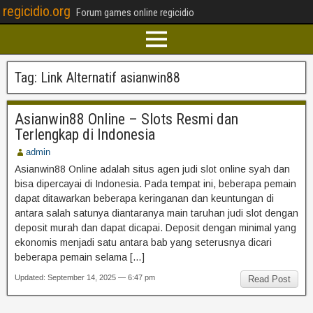
regicidio.org
Forum games online regicidio
Tag:
Link Alternatif asianwin88
Asianwin88 Online – Slots Resmi dan
Terlengkap di Indonesia
admin
Asianwin88 Online adalah situs agen judi slot online syah dan
bisa dipercayai di Indonesia. Pada tempat ini, beberapa pemain
dapat ditawarkan beberapa keringanan dan keuntungan di
antara salah satunya diantaranya main taruhan judi slot dengan
deposit murah dan dapat dicapai. Deposit dengan minimal yang
ekonomis menjadi satu antara bab yang seterusnya dicari
beberapa pemain selama […]
Updated: September 14, 2025 — 6:47 pm
Read Post