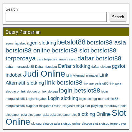
Search
Search
Query Pencarian
betslot88
betslot88 asia
agen slotking
agen niagabet
betslot88 online
betslot88 slot
betslot88
terpercaya
daftar betslot88
cara terpenting main casino
Daftar slotking
ggslot
daftar merpatislot88
Daftar niagabet
daftar slotsgg
Judi Online
indobet
Link
Link Alternatif niagabet
link betslot88
Alternatif slotking
link merpatislot88
link pola
login betslot88
slot gacor
link slot gacor
link slotsgg
login
Login slotking
merpatislot88
Login niagabet
login slotsgg
merpati slot88
merpatislot88
niagabet
niagabet Online
niagaslot
niaga slot
playking terpercaya
pola
Slot
slotking Online
slot gacor
pola slot gacor asia
pola slot gacor slot
Online
slotsgg
slotsgg asia
slotsgg online
slotsgg slot
slotsgg terpercaya