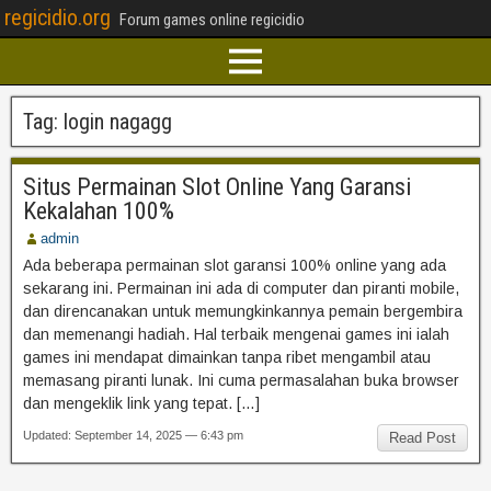
regicidio.org
Forum games online regicidio
Tag:
login nagagg
Situs Permainan Slot Online Yang Garansi
Kekalahan 100%
admin
Ada beberapa permainan slot garansi 100% online yang ada
sekarang ini. Permainan ini ada di computer dan piranti mobile,
dan direncanakan untuk memungkinkannya pemain bergembira
dan memenangi hadiah. Hal terbaik mengenai games ini ialah
games ini mendapat dimainkan tanpa ribet mengambil atau
memasang piranti lunak. Ini cuma permasalahan buka browser
dan mengeklik link yang tepat. […]
Updated: September 14, 2025 — 6:43 pm
Read Post