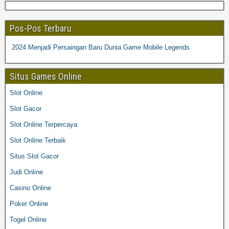
Pos-Pos Terbaru
2024 Menjadi Persaingan Baru Dunia Game Mobile Legends
Situs Games Online
Slot Online
Slot Gacor
Slot Online Terpercaya
Slot Online Terbaik
Situs Slot Gacor
Judi Online
Casino Online
Poker Online
Togel Online